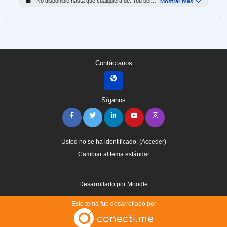
No disponible hasta que cualquiera de: You belong to
ASC MEBD Brasil
...
Mostrar más
Contáctanos
Síganos
Usted no se ha identificado. (
Acceder
)
Cambiar al tema estándar
Desarrollado por
Moodle
Este tema fue desarrollado por